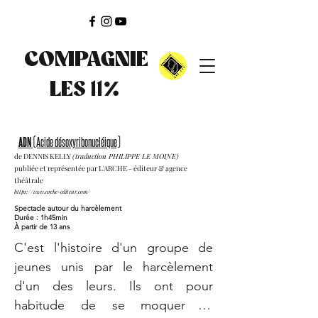
COMPAGNIE
11%
LES
ADN
(Acide désoxyribonucléique)
de DENNIS KELLY
(traduction PHILIPPE LE MOINE)
publiée et représentée par L'ARCHE - éditeur & agence
théâtrale
https://www.arche-editeur.com/
Spectacle autour du harcèlement
Durée : 1h45min
À partir de 13 ans
C'est l'histoire d'un groupe de 
jeunes unis par le harcèlement 
d'un des leurs. Ils ont pour 
habitude de se moquer et 