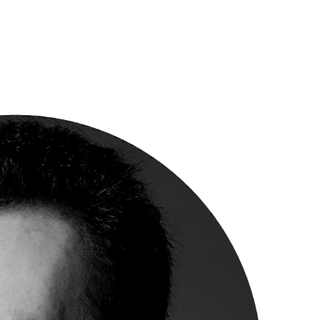
11%
E LES
 Médiation
L'Équipe
Nous soutenir
Plus