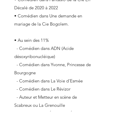
Décalé de 2020 à 2022

• Comédien dans Une demande en 
mariage de la Cie Bogolem.

• Au sein des 11%

  - Comédien dans ADN (Acide 
désoxyribonucléique)

  - Comédien dans Yvonne, Princesse de 
Bourgogne

  - Comédien dans La Voie d'Esmée

  - Comédien dans Le Révizor

  - Auteur et Metteur en scène de 
Scabreux ou La Grenouille

  - Organisateur L'Éthéâtrale Édition 2 et 
3

  - Coordinateur de billetterie L'Éthéâtrale 