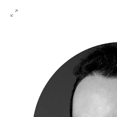
OMPAGNI
Représentations
Les Spectacles
Le Festival L'Éthéâtrale
La