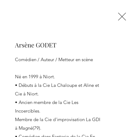
Arsène GODET
se connecter
Comédien / Auteur / Metteur en scène

Né en 1999 à Niort.

• Débuts à la Cie La Chaloupe et Aline et 
Cie à Niort.

• Ancien membre de la Cie Les 
Incoercibles.

Membre de la Cie d'improvisation La GDI 
à Magné(79).

• Comédien dans Fantasio de la Cie En 